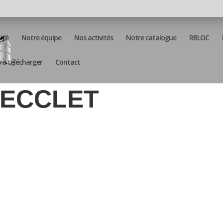
ité
Notre équipe
Nos activités
Notre catalogue
RBLOC
à télécharger
Contact
PECCLET