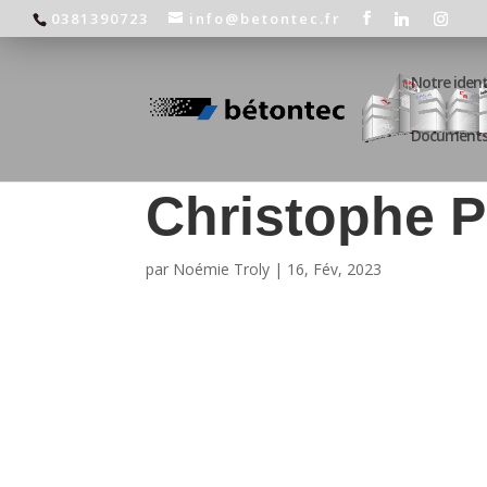
0381390723
info@betontec.fr
Notre ident
Documents 
Christophe 
par
Noémie Troly
|
16, Fév, 2023