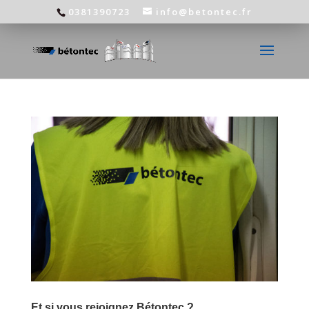
0381390723
info@betontec.fr
Et si vous rejoignez Bétontec ?