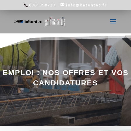
0381390723
info@betontec.fr
EMPLOI : NOS OFFRES ET VOS
CANDIDATURES