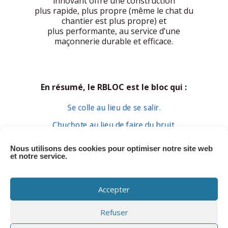
innovant offre une construction
plus rapide, plus propre (même le chat du
chantier est plus propre) et
plus performante, au service d’une
maçonnerie durable et efficace.
En résumé, le RBLOC est le bloc qui :
Se colle au lieu de se salir.
Chuchote au lieu de faire du bruit.
Est rectifié, probablement par un chirurgien
esthétique pour matériaux de construction.
Nous utilisons des cookies pour optimiser notre site web
et notre service.
Alors, arrêtez de cimenter votre vie
dans la difficulté. Passez au RBLOC et
Accepter
découvrez la maçonnerie zen !
Refuser