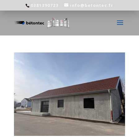
0381390723
info@betontec.fr