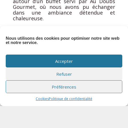
autour d’un buffet servi par Au Doubs
Gourmet, où nous avons pu échanger
dans une ambiance détendue et
chaleureuse.
Un grand merci à tous les visiteurs pour
leur présence et leur contribution à faire
Nous utilisons des cookies pour optimiser notre site web
de cette journée un succès. Leur
et notre service.
enthousiasme et leur intérêt nous
motivent à continuer de nous surpasser.
Accepter
Pour terminer, un grand merci à notre
incroyable équipe pour leur dévouement.
Refuser
Nous espérons que tous les visiteurs ont
apprécié la visite autant que nous avons
aimé les recevoir.
Préférences
Cookies
Politique de confidentialité