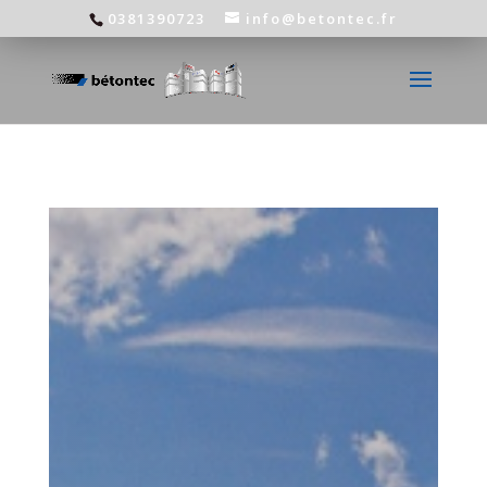
0381390723
info@betontec.fr